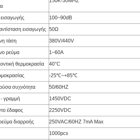
150K-30MHZ
τα
 εισαγωγής
100~90dB
αντίσταση εισαγωγής
50Ω
νη τάση
380V/440V
νο ρεύμα
1~60A
οντική θερμοκρασία
40°C
ρμοκρασίας
-25℃~+85℃
ούσα συχνότητα
50/60HZ
 - γραμμή
1450VDC
στο έδαφος
2250VDC
ρεύμα διαρροής
250VAC/60HZ 7mA Max
1000pcs