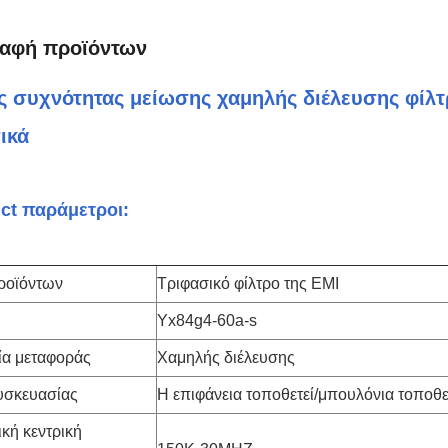
ραφή προϊόντων
 συχνότητας μείωσης χαμηλής διέλευσης φίλτ
ικά
ct παράμετροι:
ροϊόντων
Τριφασικό φίλτρο της EMI
Yx84g4-60a-s
ία μεταφοράς
Χαμηλής διέλευσης
υσκευασίας
Η επιφάνεια τοποθετεί/μπουλόνια τοποθε
κή κεντρική