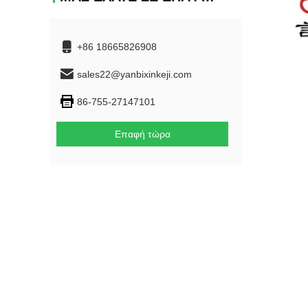
+86 18665826908
sales22@yanbixinkeji.com
86-755-27147101
Επαφή τώρα