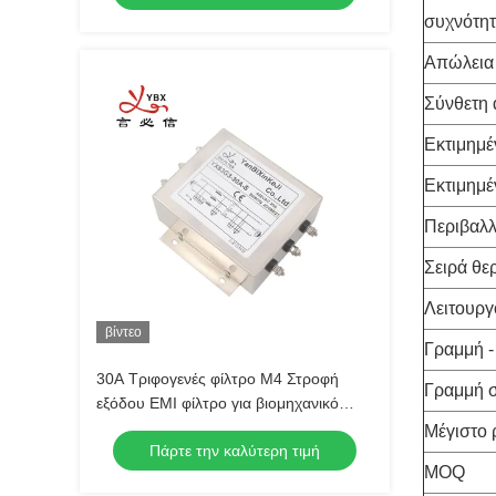
συχνότη
Απώλεια
Σύνθετη 
Εκτιμημέ
Εκτιμημέ
Περιβαλλ
Σειρά θε
Λειτουργ
βίντεο
Γραμμή -
30A Τριφογενές φίλτρο M4 Στροφή
Γραμμή 
εξόδου EMI φίλτρο για βιομηχανικό
εξοπλισμό υψηλής ισχύος
Μέγιστο 
Πάρτε την καλύτερη τιμή
MOQ