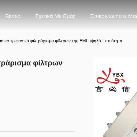
Βίντεο
Σχετικά Με Εμάς
Επικοινωνήστε Μα
ασικό τριφασικό φιλτράρισμα φίλτρων της EMI υψηλό - ποιότητα
λτράρισμα φίλτρων