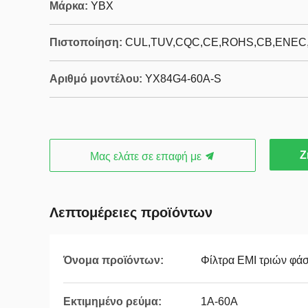
Μάρκα:
YBX
Πιστοποίηση:
CUL,TUV,CQC,CE,ROHS,CB,ENE
Αριθμό μοντέλου:
YX84G4-60A-S
Ζ
Μας ελάτε σε επαφή με
Λεπτομέρειες προϊόντων
Όνομα προϊόντων:
Φίλτρα EMI τριών φά
Εκτιμημένο ρεύμα:
1Α-60Α