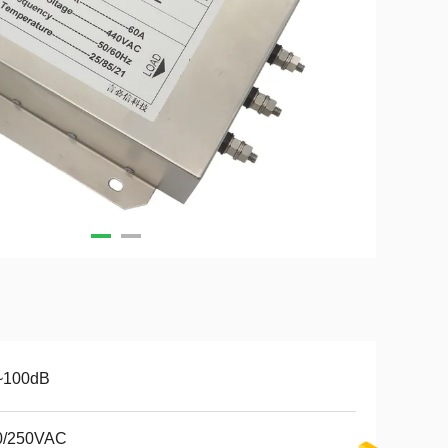
~100dB
0/250VAC