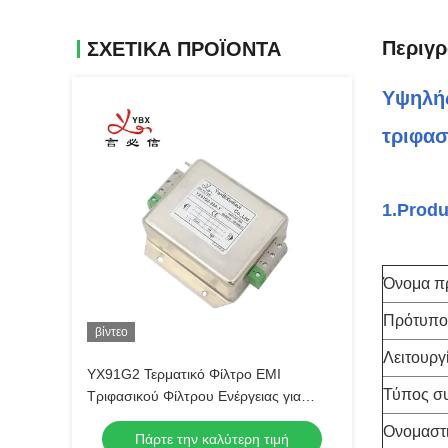
Περιγ
ΣΧΕΤΙΚΆ ΠΡΟΪΌΝΤΑ
Υψηλής
τριφασ
1.Produ
Όνομα π
Πρότυπο
βίντεο
Λειτουργ
YX91G2 Τερματικό Φίλτρο ΕΜΙ
Τύπος σ
Τριφασικού Φίλτρου Ενέργειας για
Βιομηχανική Αυτοματοποίηση
Ονομαστι
Πάρτε την καλύτερη τιμή