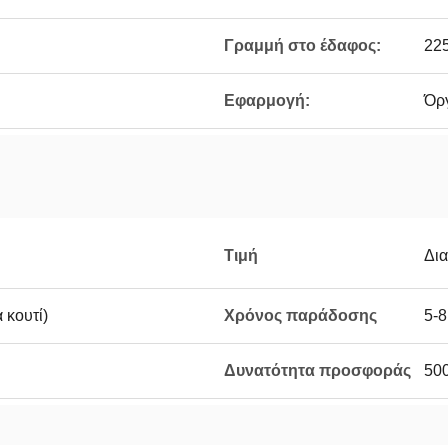
Γραμμή στο έδαφος:
22
Εφαρμογή:
Όργ
Τιμή
Δι
 κουτί)
Χρόνος παράδοσης
5-8
Δυνατότητα προσφοράς
500