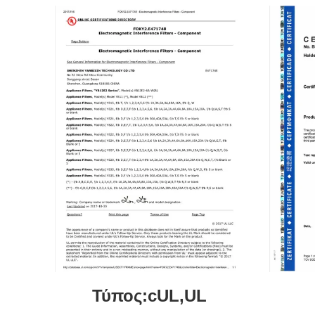
Τύπος:cUL,UL