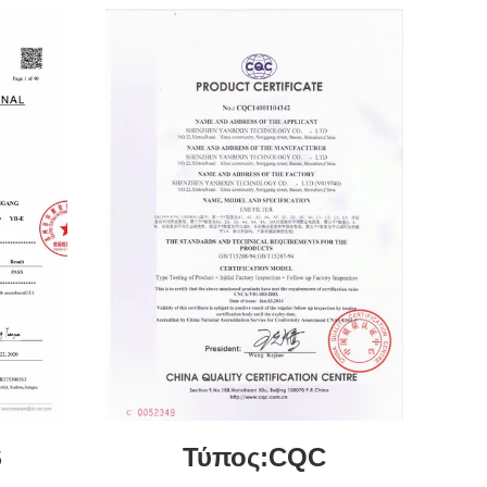
S
Τύπος:CQC