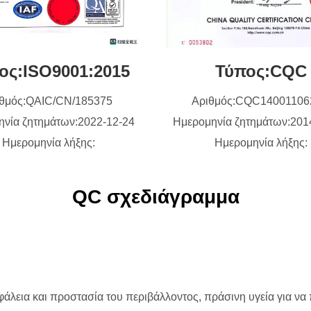
ος:ISO9001:2015
Τύπος:CQC
ιθμός:QAIC/CN/185375
Αριθμός:CQC1400110
ηνία ζητημάτων:2022-12-24
Ημερομηνία ζητημάτων:201
Ημερομηνία λήξης:
Ημερομηνία λήξης:
QC σχεδιάγραμμα
άλεια και προστασία του περιβάλλοντος, πράσινη υγεία για να 