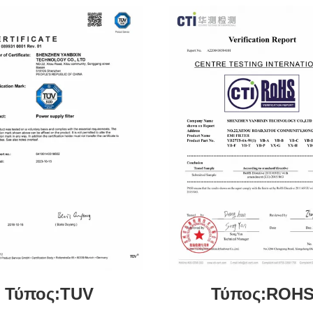
Τύπος:TUV
Τύπος:ROH