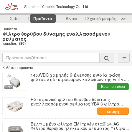
Shenzhen Yanbixin Technology Co., Ltd.
Σπίτι
Προϊόντα
Βίντεο
Σχετικά με εμάς
>>
Ποιότητα
Φίλτρο θορύβου δύναμης εναλλασσόμενου
ρεύματος
supplier.
(30)
Καλύτερα προϊόντα
1450VDC χαμηλής διέλευσης ενιαία φάση
φίλτρων ηλεκτροφόρων καλωδίων της Emi για
τον εξοπλισμό Datacom
Ερώτηση τώρα
Ηλεκτρονικό φίλτρο θορύβου δύναμης
εναλλασσόμενου ρεύματος YBX 3 φίλτρο
γραμμών φάσης για τον αναστροφέα
επαφή
Βελτιωμένο φίλτρο EMI τριών σταδίων AC
Φίλτρο θορύβου ηλεκτρικού ρεύματος Φίλτρο