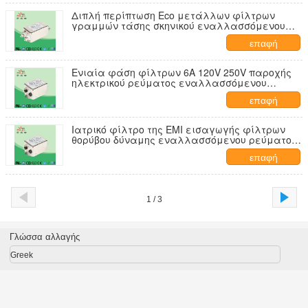
Διπλή περίπτωση Eco μετάλλων φίλτρων
γραμμών τάσης σκηνικού εναλλασσόμενου
ρεύματος 1A-20A - φιλικό
επαφή
Ενιαία φάση φίλτρων 6A 120V 250V παροχής
ηλεκτρικού ρεύματος εναλλασσόμενου
ρεύματος ιατρικού εξοπλισμού
επαφή
Ιατρικό φίλτρο της EMI εισαγωγής φίλτρων
θορύβου δύναμης εναλλασσόμενου ρεύματος/
εναλλασσόμενου ρεύματος για την
επαφή
οικοδόμηση της αυτοματοποίησης
1 / 3
Γλώσσα αλλαγής
Greek