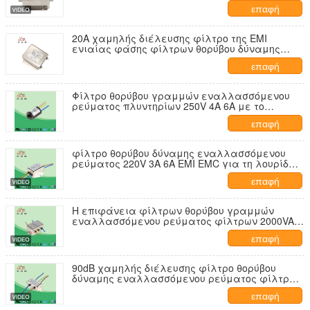
υψηλής εξασθένησης Χαμηλοπερατό φίλτρο
επαφή
20A χαμηλής διέλευσης φίλτρο της EMI
ενιαίας φάσης φίλτρων θορύβου δύναμης
εναλλασσόμενου ρεύματος για τον
επαφή
ηλεκτρονικό εξοπλισμό
Φίλτρο θορύβου γραμμών εναλλασσόμενου
ρεύματος πλυντηρίων 250V 4A 6A με το
μόλυβδο καλωδίων
επαφή
φίλτρο θορύβου δύναμης εναλλασσόμενου
ρεύματος 220V 3A 6A EMI EMC για τη λουρίδα
φωτισμού των οδηγήσεων
επαφή
Η επιφάνεια φίλτρων θορύβου γραμμών
εναλλασσόμενου ρεύματος φίλτρων 2000VAC
2250VDC EMI τοποθετεί
επαφή
90dB χαμηλής διέλευσης φίλτρο θορύβου
δύναμης εναλλασσόμενου ρεύματος φίλτρων
50.60HZ της EMI
επαφή